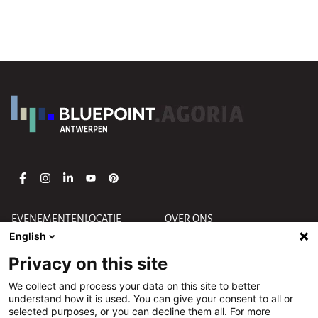
EVENEMENTENLOCATIE
OVER ONS
English
NIEUWS
KANTOORRUIMTES
Privacy on this site
CONTACT
PODCASTSTUDIO
We collect and process your data on this site to better
REFERRAL PROGRAM
understand how it is used. You can give your consent to all or
selected purposes, or you can decline them all. For more