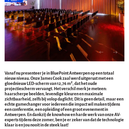
Vanaf nu presenteer je in BluePoint Antwerpen op een totaal
nieuw niveau. Onze James Cook zaal werd uitgerust met een
gloednieuw LED-scherm van 12,76 m², dat het oude
projectiescherm vervangt. Het verschil merk je meteen:
haarscherpe beelden, levendige kleuren en maximale
zichtbaarheid, zelfs bij volop daglicht. Dit is geen detail, maar een
echte gamechanger voor iedereen die impact wil maken tijdens
een conferentie, een opleiding of een groot evenement in
Antwerpen. En dankzij de knowhow en harde werk van onze AV-
experts tijdens deze zomer, ben je er zeker van dat de technologie
klaar is en jou nooit in de steek laat!