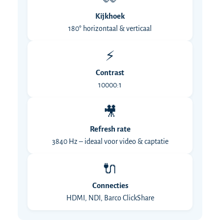
👀
Kijkhoek
180° horizontaal & verticaal
⚡
Contrast
10000:1
🎥
Refresh rate
3840 Hz – ideaal voor video & captatie
🔌
Connecties
HDMI, NDI, Barco ClickShare