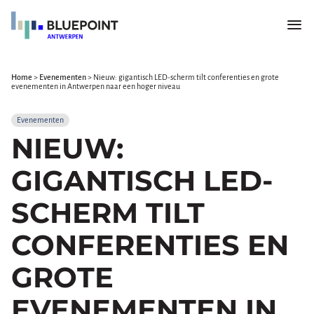
Home
>
Evenementen
>
Nieuw: gigantisch LED-scherm tilt conferenties en grote
evenementen in Antwerpen naar een hoger niveau
Evenementen
NIEUW:
GIGANTISCH LED-
SCHERM TILT
CONFERENTIES EN
GROTE
EVENEMENTEN IN