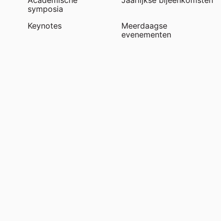
Academische
Jaarlijkse bijeenkomsten
symposia
Keynotes
Meerdaagse
evenementen